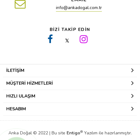
info@ankadogal.com.tr
BİZİ TAKİP EDİN
𝕏
İLETIŞIM
MÜŞTERI HIZMETLERI
HIZLI ULAŞIM
HESABIM
®
Anka Doğal © 2022 | Bu site
Entigo
Yazılım
ile hazırlanmıştır.