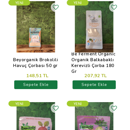
YENI
YENI
Be Ferment Organic
Beyorganik Brokolili
Organik Balkabaklı
Havuç Çorbası 50 gr
Kerevizli Çorba 180
Gr
148,51 TL
207,92 TL
Sepete Ekle
Sepete Ekle
YENI
YENI