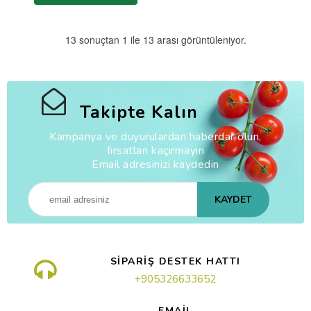
13 sonuçtan 1 ile 13 arası görüntüleniyor.
Takipte Kalın
Kampanya ve duyurulardan haberdar olun,
fırsatları kaçırmayın
Email adresinizi kaydedin
KAYDET
SİPARİŞ DESTEK HATTI
+905326633652
EMAİL