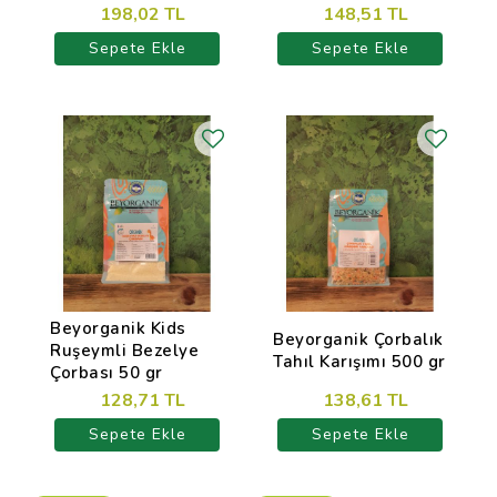
198,02 TL
148,51 TL
Sepete Ekle
Sepete Ekle
Beyorganik Kids
Beyorganik Çorbalık
Ruşeymli Bezelye
Tahıl Karışımı 500 gr
Çorbası 50 gr
128,71 TL
138,61 TL
Sepete Ekle
Sepete Ekle