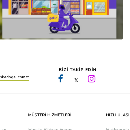
L
BİZİ TAKİP EDİN
nkadogal.com.tr
𝕏
MÜŞTERI HIZMETLERI
HIZLI ULAŞ
Havale Bildirim Formu
Hakkımızda