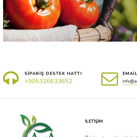
SİPARİŞ DESTEK HATTI
EMAİ
+905326633652
info@a
İLETIŞIM