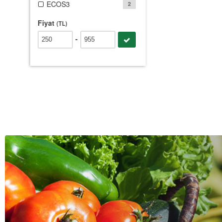
ECOS3
2
Fiyat
(TL)
-