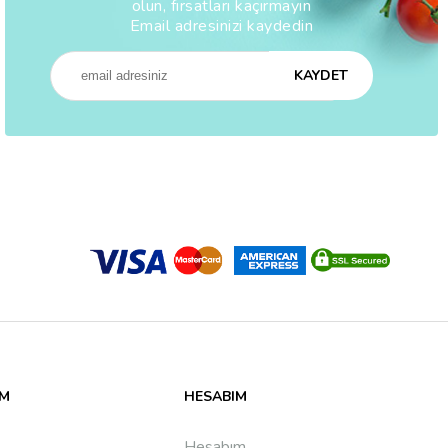
olun, fırsatları kaçırmayın
Email adresinizi kaydedin
KAYDET
IM
HESABIM
Hesabım