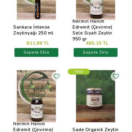
Nermin Hanım
Sankara İntense
Edremit (Çevirme)
Zeytinyağı 250 ml
Sele Siyah Zeytin
950 gr
811,88 TL
485,15 TL
Sepete Ekle
Sepete Ekle
YENI
Nermin Hanım
Edremit (Çevirme)
Sade Organik Zeytin