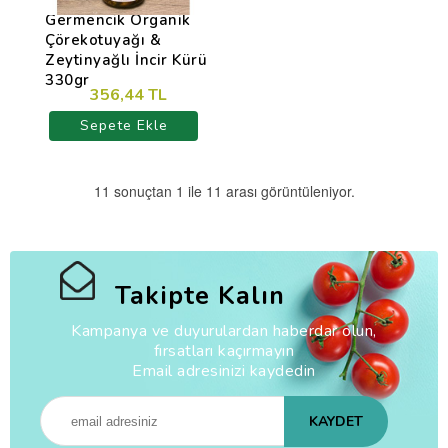
Germencik Organik
Çörekotuyağı &
Zeytinyağlı İncir Kürü
330gr
356,44 TL
Sepete Ekle
11 sonuçtan 1 ile 11 arası görüntüleniyor.
Takipte Kalın
Kampanya ve duyurulardan haberdar olun,
fırsatları kaçırmayın
Email adresinizi kaydedin
KAYDET