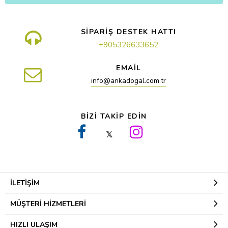
SİPARİŞ DESTEK HATTI
+905326633652
EMAİL
info@ankadogal.com.tr
BİZİ TAKİP EDİN
𝕏
İLETIŞIM
MÜŞTERI HIZMETLERI
HIZLI ULAŞIM