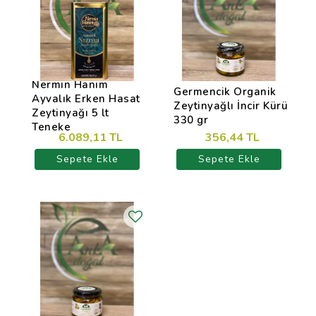
Nermin Hanım
Germencik Organik
Ayvalık Erken Hasat
Zeytinyağlı İncir Kürü
Zeytinyağı 5 lt
330 gr
Teneke
6.089,11 TL
356,44 TL
Sepete Ekle
Sepete Ekle