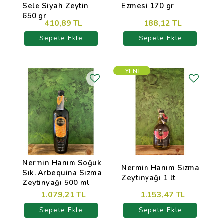
Sele Siyah Zeytin
Ezmesi 170 gr
650 gr
410,89 TL
188,12 TL
Sepete Ekle
Sepete Ekle
YENI
Nermin Hanım Soğuk
Nermin Hanım Sızma
Sık. Arbequina Sızma
Zeytinyağı 1 lt
Zeytinyağı 500 ml
1.079,21 TL
1.153,47 TL
Sepete Ekle
Sepete Ekle