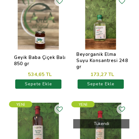
Beyorganik Elma
Geyik Baba Çiçek Balı
Suyu Konsantresi 248
850 gr
gr
534,65 TL
173,27 TL
Sepete Ekle
Sepete Ekle
YENI
YENI
Tükendi