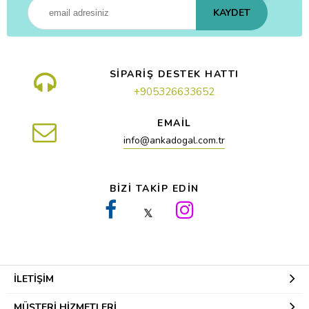
KAYDET
SİPARİŞ DESTEK HATTI
+905326633652
EMAİL
info@ankadogal.com.tr
BİZİ TAKİP EDİN
𝕏
İLETIŞIM
MÜŞTERI HIZMETLERI