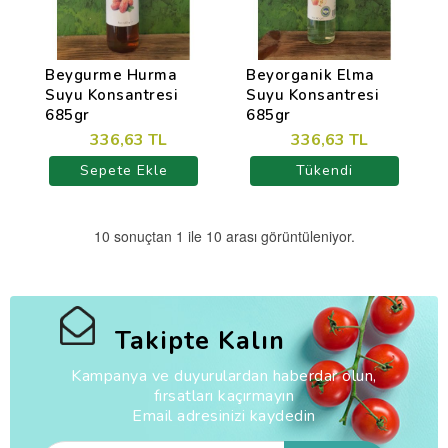
Beygurme Hurma
Beyorganik Elma
Suyu Konsantresi
Suyu Konsantresi
685gr
685gr
336,63 TL
336,63 TL
Sepete Ekle
Tükendi
10 sonuçtan 1 ile 10 arası görüntüleniyor.
Takipte Kalın
Kampanya ve duyurulardan haberdar olun,
fırsatları kaçırmayın
Email adresinizi kaydedin