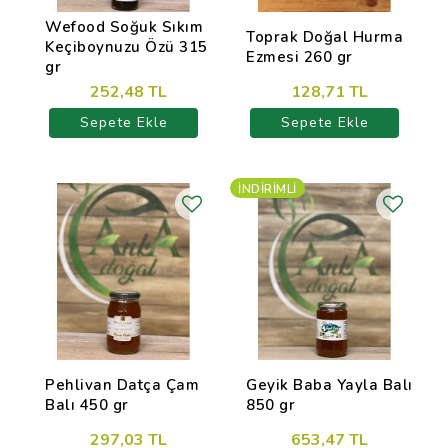
Wefood Soğuk Sıkım
Toprak Doğal Hurma
Keçiboynuzu Özü 315
Ezmesi 260 gr
gr
252,48 TL
128,71 TL
Sepete Ekle
Sepete Ekle
İNDIRIMLI
Pehlivan Datça Çam
Geyik Baba Yayla Balı
Balı 450 gr
850 gr
297,03 TL
653,47 TL