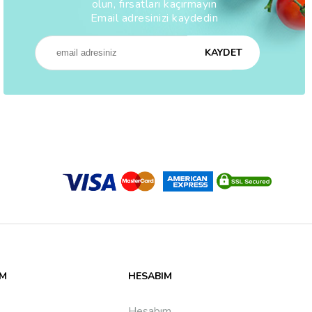
olun, fırsatları kaçırmayın
Email adresinizi kaydedin
KAYDET
IM
HESABIM
Hesabım