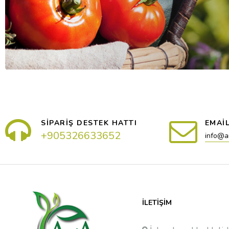
SİPARİŞ DESTEK HATTI
EMAİ
+905326633652
info@a
İLETIŞIM