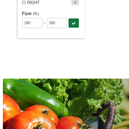
RİGHT
2
Fiyat
(TL)
-