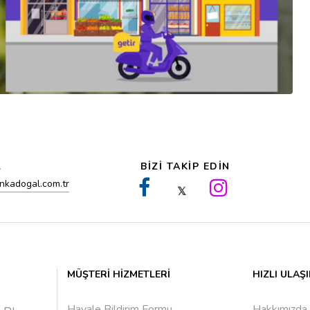
L
BİZİ TAKİP EDİN
nkadogal.com.tr
𝕏
MÜŞTERI HIZMETLERI
HIZLI ULAŞ
Havale Bildirim Formu
Hakkımızda