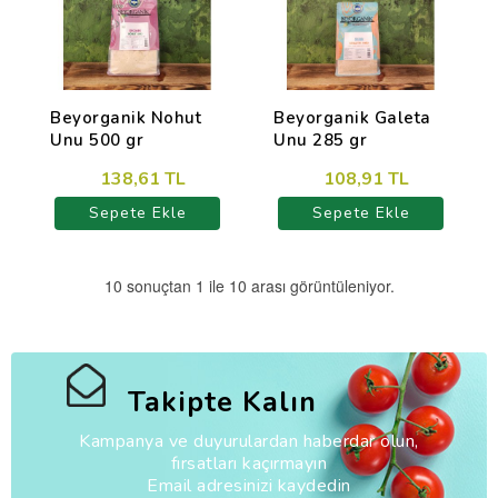
Beyorganik Nohut
Beyorganik Galeta
Unu 500 gr
Unu 285 gr
138,61 TL
108,91 TL
Sepete Ekle
Sepete Ekle
10 sonuçtan 1 ile 10 arası görüntüleniyor.
Takipte Kalın
Kampanya ve duyurulardan haberdar olun,
fırsatları kaçırmayın
Email adresinizi kaydedin