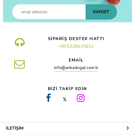
KAYDET
SİPARİŞ DESTEK HATTI
+905326633652
EMAİL
info@ankadogal.com.tr
BİZİ TAKİP EDİN
𝕏
İLETIŞIM