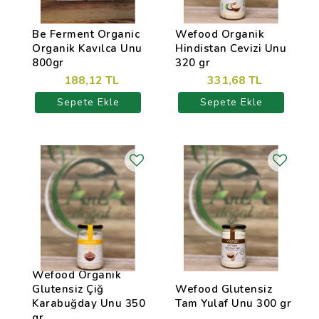
Be Ferment Organic
Wefood Organik
Organik Kavılca Unu
Hindistan Cevizi Unu
800gr
320 gr
188,12 TL
331,68 TL
Sepete Ekle
Sepete Ekle
Wefood Organik
Glutensiz Çiğ
Wefood Glutensiz
Karabuğday Unu 350
Tam Yulaf Unu 300 gr
gr