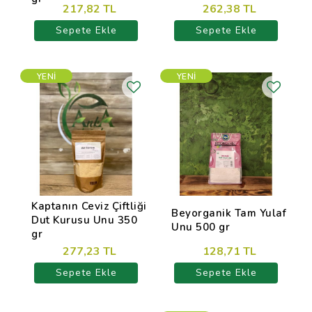
217,82 TL
262,38 TL
Sepete Ekle
Sepete Ekle
YENI
YENI
Kaptanın Ceviz Çiftliği
Beyorganik Tam Yulaf
Dut Kurusu Unu 350
Unu 500 gr
gr
277,23 TL
128,71 TL
Sepete Ekle
Sepete Ekle