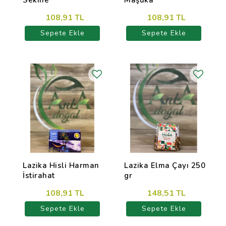
Sekine
Maşuka
108,91 TL
108,91 TL
Sepete Ekle
Sepete Ekle
Lazika Hisli Harman
Lazika Elma Çayı 250
İstirahat
gr
108,91 TL
148,51 TL
Sepete Ekle
Sepete Ekle