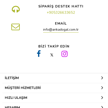
SİPARİŞ DESTEK HATTI
+905326633652
EMAİL
info@ankadogal.com.tr
BİZİ TAKİP EDİN
𝕏
İLETIŞIM
MÜŞTERI HIZMETLERI
HIZLI ULAŞIM
HESABIM