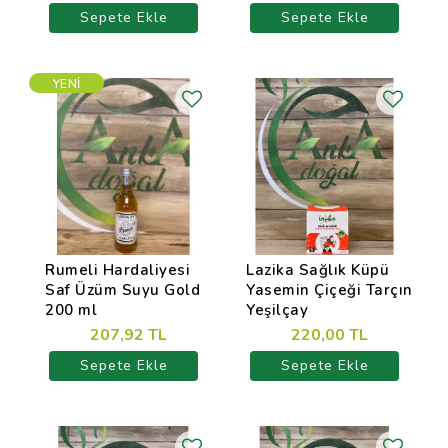
Sepete Ekle
Sepete Ekle
YENI
Rumeli Hardaliyesi
Lazika Sağlık Küpü
Saf Üzüm Suyu Gold
Yasemin Çiçeği Tarçın
200 ml
Yeşilçay
207,92 TL
220,00 TL
Sepete Ekle
Sepete Ekle