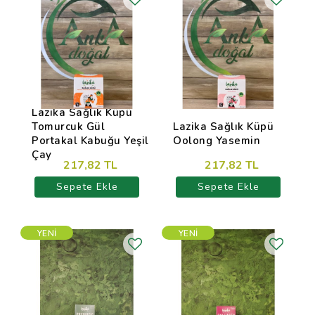
Lazika Sağlık Küpü
Tomurcuk Gül
Lazika Sağlık Küpü
Portakal Kabuğu Yeşil
Oolong Yasemin
Çay
217,82 TL
217,82 TL
Sepete Ekle
Sepete Ekle
YENI
YENI