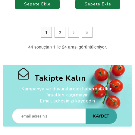
Sepete Ekle
Sepete Ekle
1
2
44 sonuçtan 1 ile 24 arası görüntüleniyor.
Takipte Kalın
Kampanya ve duyurulardan haberdar olun,
fırsatları kaçırmayın
Email adresinizi kaydedin
KAYDET