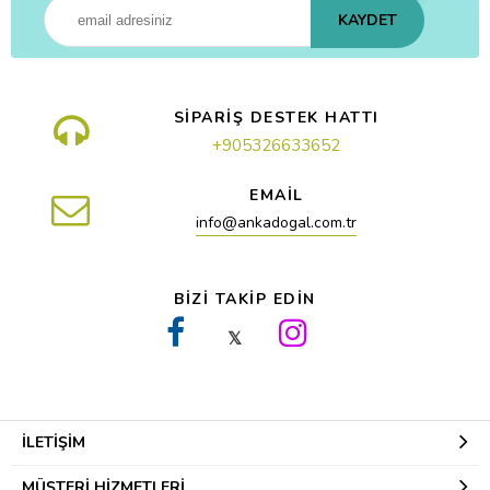
KAYDET
SİPARİŞ DESTEK HATTI
+905326633652
EMAİL
info@ankadogal.com.tr
BİZİ TAKİP EDİN
𝕏
İLETIŞIM
MÜŞTERI HIZMETLERI