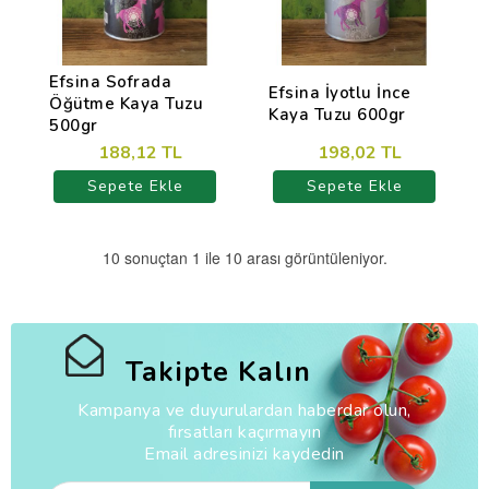
Efsina Sofrada
Efsina İyotlu İnce
Öğütme Kaya Tuzu
Kaya Tuzu 600gr
500gr
188,12 TL
198,02 TL
Sepete Ekle
Sepete Ekle
10 sonuçtan 1 ile 10 arası görüntüleniyor.
Takipte Kalın
Kampanya ve duyurulardan haberdar olun,
fırsatları kaçırmayın
Email adresinizi kaydedin