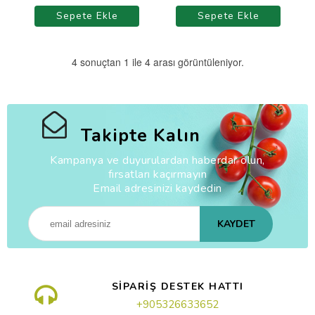
Sepete Ekle
Sepete Ekle
4 sonuçtan 1 ile 4 arası görüntüleniyor.
Takipte Kalın
Kampanya ve duyurulardan haberdar olun,
fırsatları kaçırmayın
Email adresinizi kaydedin
KAYDET
SİPARİŞ DESTEK HATTI
+905326633652