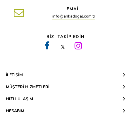
EMAİL
info@ankadogal.com.tr
BİZİ TAKİP EDİN
𝕏
İLETIŞIM
MÜŞTERI HIZMETLERI
HIZLI ULAŞIM
HESABIM