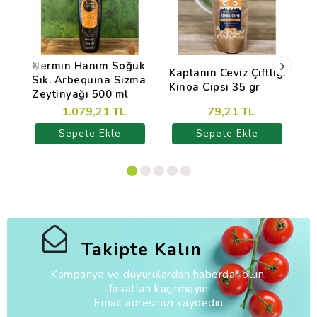
Nermin Hanım Soğuk
Kaptanın Ceviz Çiftliği
B
Sık. Arbequina Sızma
Kinoa Cipsi 35 gr
R
Zeytinyağı 500 ml
1.079,21 TL
79,21 TL
Sepete Ekle
Sepete Ekle
Takipte Kalın
Kampanya ve duyurulardan haberdar olun,
fırsatları kaçırmayın
Email adresinizi kaydedin