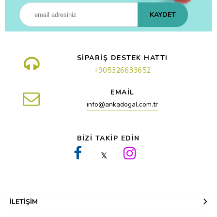
KAYDET
SİPARİŞ DESTEK HATTI
+905326633652
EMAİL
info@ankadogal.com.tr
BİZİ TAKİP EDİN
𝕏
İLETIŞIM